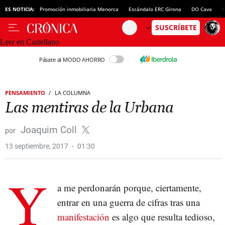
ES NOTICIA:
Promoción inmobiliaria Menorca
Escándalo ERC Girona
DO Cava
N
Leer en Castellano
Pásate al MODO AHORRO
PENSAMIENTO
LA COLUMNA
Las mentiras de la Urbana
Joaquim Coll
13 septiembre, 2017
01:30
Y
a me perdonarán porque, ciertamente,
entrar en una guerra de cifras tras una
manifestación
es algo que resulta tedioso,