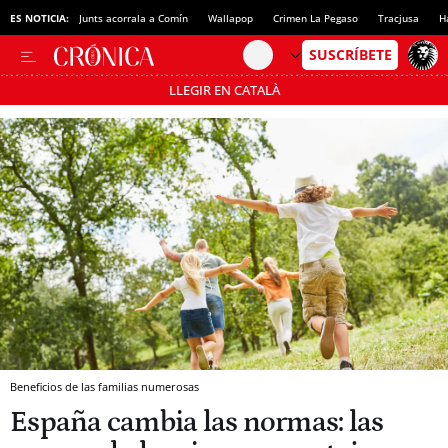
ES NOTICIA:
Junts acorrala a Comín
Wallapop
Crimen La Pegaso
Tracjusa
H
LLEGIR EN CATALÀ
Pásate al MODO AHORRO
Beneficios de las familias numerosas
España cambia las normas: las