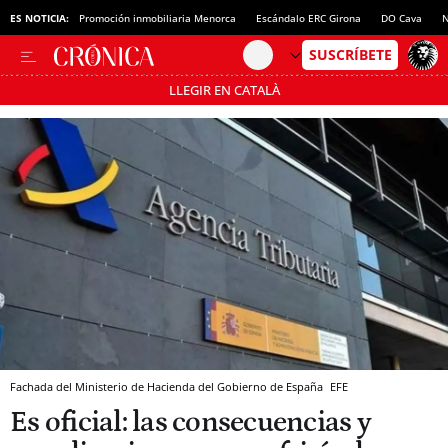
ES NOTICIA:
Promoción inmobiliaria Menorca
Escándalo ERC Girona
DO Cava
N
LLEGIR EN CATALÀ
Pásate al MODO AHORRO
Fachada del Ministerio de Hacienda del Gobierno de España
EFE
Es oficial: las consecuencias y