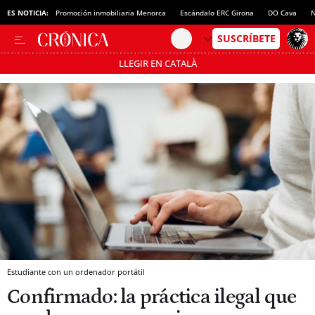
ES NOTICIA:
Promoción inmobiliaria Menorca
Escándalo ERC Girona
DO Cava
N
LLEGIR EN CATALÀ
Pásate al MODO AHORRO
Estudiante con un ordenador portátil
Confirmado: la práctica ilegal que