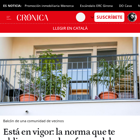
ES NOTICIA:
Promoción inmobiliaria Menorca
Escándalo ERC Girona
DO Cava
N
LLEGIR EN CATALÀ
Pásate al MODO AHORRO
Balcón de una comunidad de vecinos
Está en vigor: la norma que te