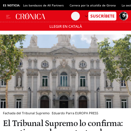
ES NOTICIA:
Los bandazos de AX Partners
Carrera por la alcaldía de Girona
La sec
LLEGIR EN CATALÀ
Pásate al MODO AHORRO
Fachada del Tribunal Supremo
Eduardo Parra
EUROPA PRESS
El Tribunal Supremo lo confirma: