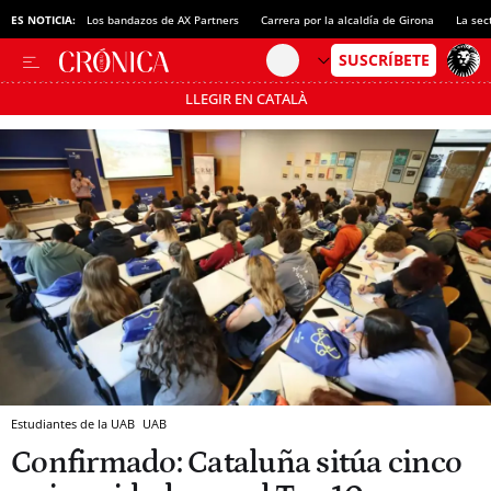
ES NOTICIA:
Los bandazos de AX Partners
Carrera por la alcaldía de Girona
La sec
LLEGIR EN CATALÀ
Pásate al MODO AHORRO
Estudiantes de la UAB
UAB
Confirmado: Cataluña sitúa cinco