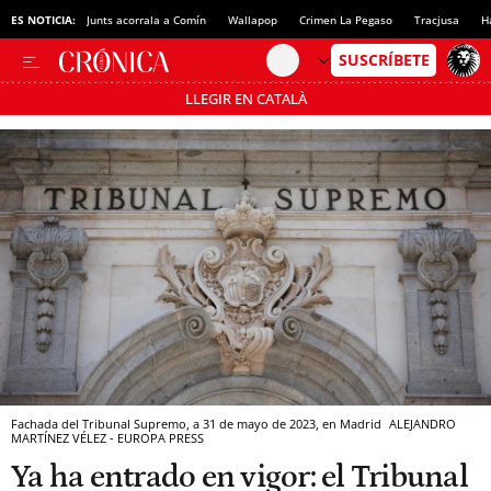
ES NOTICIA:
Junts acorrala a Comín
Wallapop
Crimen La Pegaso
Tracjusa
H
LLEGIR EN CATALÀ
Pásate al MODO AHORRO
Fachada del Tribunal Supremo, a 31 de mayo de 2023, en Madrid
ALEJANDRO
MARTÍNEZ VÉLEZ - EUROPA PRESS
Ya ha entrado en vigor: el Tribunal