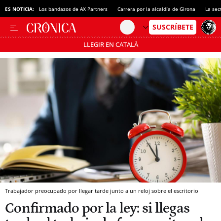
ES NOTICIA:
Los bandazos de AX Partners
Carrera por la alcaldía de Girona
La sec
LLEGIR EN CATALÀ
Pásate al MODO AHORRO
Trabajador preocupado por llegar tarde junto a un reloj sobre el escritorio
Confirmado por la ley: si llegas