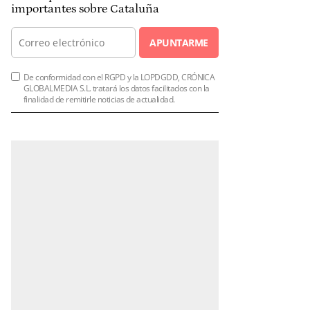
importantes sobre Cataluña
APUNTARME
De conformidad con el RGPD y la LOPDGDD, CRÓNICA
GLOBALMEDIA S.L. tratará los datos facilitados con la
finalidad de remitirle noticias de actualidad.