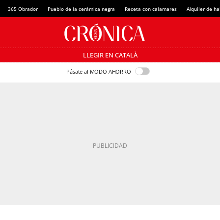
365 Obrador
Pueblo de la cerámica negra
Receta con calamares
Alquiler de h
LLEGIR EN CATALÀ
Pásate al MODO AHORRO