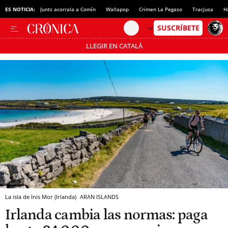
ES NOTICIA:
Junts acorrala a Comín
Wallapop
Crimen La Pegaso
Tracjusa
H
LLEGIR EN CATALÀ
Pásate al MODO AHORRO
La isla de Inis Mor (Irlanda)
ARAN ISLANDS
Irlanda cambia las normas: paga