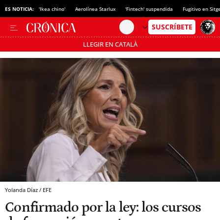
ES NOTICIA:
'Ikea chino'
Aerolínea Starlux
'Fintech' suspendida
Fugitivo en Sitg
LLEGIR EN CATALÀ
Pásate al MODO AHORRO
Yolanda Díaz / EFE
Confirmado por la ley: los cursos