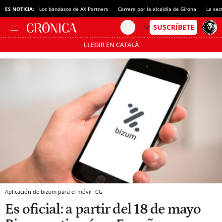
ES NOTICIA:
Los bandazos de AX Partners
Carrera por la alcaldía de Girona
La sec
LLEGIR EN CATALÀ
Pásate al MODO AHORRO
Aplicación de bizum para el móvil
CG
Es oficial: a partir del 18 de mayo