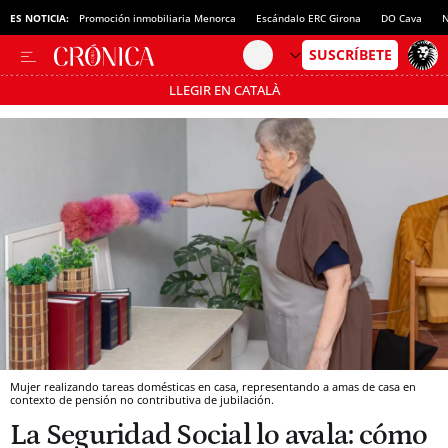
ES NOTICIA:
Promoción inmobiliaria Menorca
Escándalo ERC Girona
DO Cava
N
LLEGIR EN CATALÀ
Pásate al MODO AHORRO
Mujer realizando tareas domésticas en casa, representando a amas de casa en
contexto de pensión no contributiva de jubilación.
La Seguridad Social lo avala: cómo