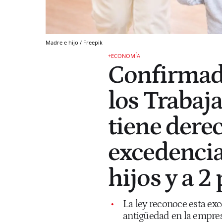
Madre e hijo / Freepik
+ECONOMÍA
Confirmado
los Trabaj
tiene dere
excedencia
hijos y a 2
La ley reconoce esta ex
antigüedad en la empres