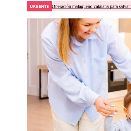
URGENTE
Operación malagueño-catalana para salvar