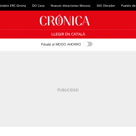
ándalo ERC Girona
DO Cava
Nuevas dotaciones Mossos
365 Obrador
Pueblo de
LLEGIR EN CATALÀ
Pásate al MODO AHORRO