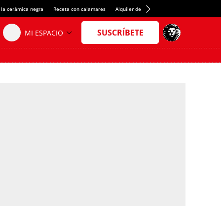
 la cerámica negra
Receta con calamares
Alquiler de habitaciones en España
Créd