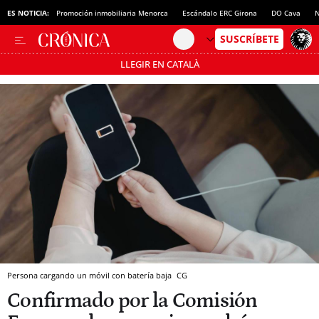
ES NOTICIA:
Promoción inmobiliaria Menorca
Escándalo ERC Girona
DO Cava
N
LLEGIR EN CATALÀ
Pásate al MODO AHORRO
Persona cargando un móvil con batería baja
CG
Confirmado por la Comisión