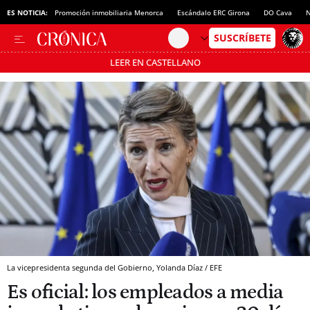
ES NOTICIA:
Promoción inmobiliaria Menorca
Escándalo ERC Girona
DO Cava
N
LEER EN CASTELLANO
Pásate al MODO AHORRO
La vicepresidenta segunda del Gobierno, Yolanda Díaz / EFE
Es oficial: los empleados a media