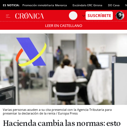
ES NOTICIA:
Promoción inmobiliaria Menorca
Escándalo ERC Girona
DO Cava
N
LEER EN CASTELLANO
Pásate al MODO AHORRO
Varias personas acuden a su cita presencial con la Agencia Tributaria para
presentar la declaración de la renta / Europa Press
Hacienda cambia las normas: esto