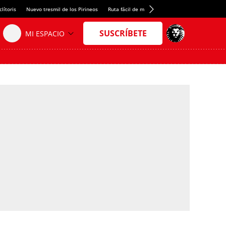
lítoris
Nuevo tresmil de los Pirineos
Ruta fácil de montaña
El arroz más meloso