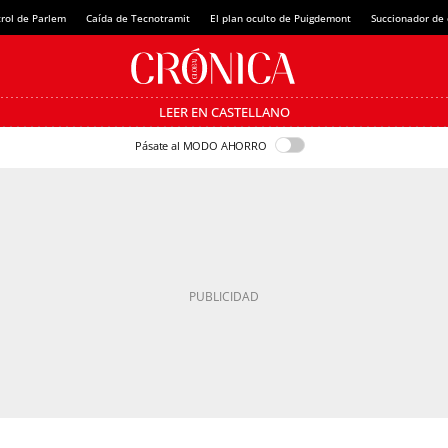
rol de Parlem
Caída de Tecnotramit
El plan oculto de Puigdemont
Succionador de c
LEER EN CASTELLANO
Pásate al MODO AHORRO