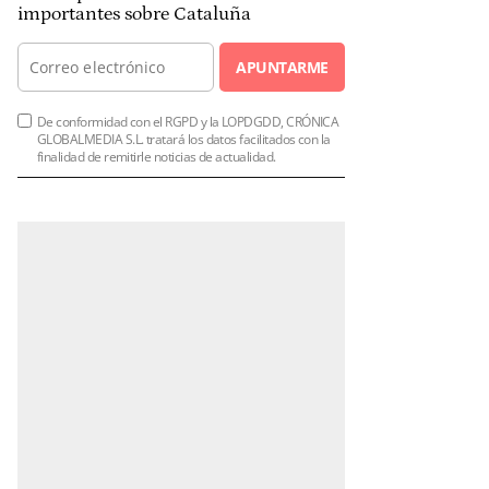
importantes sobre Cataluña
APUNTARME
De conformidad con el RGPD y la LOPDGDD, CRÓNICA
GLOBALMEDIA S.L. tratará los datos facilitados con la
finalidad de remitirle noticias de actualidad.