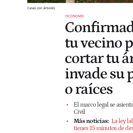
Casas con árboles
+ECONOMÍA
Confirmado
tu vecino 
cortar tu á
invade su 
o raíces
El marco legal se asient
Civil
Más noticias:
La ley la
tienes 15 minutos de de