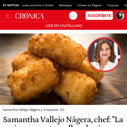
ES NOTICIA:
Junts acorrala a Comín
Wallapop
Crimen La Pegaso
Tracjusa
H
LEER EN CASTELLANO
Pásate al MODO AHORRO
Samantha Vallejo-Nágera y croquetas
CG
Samantha Vallejo Nágera, chef: "La