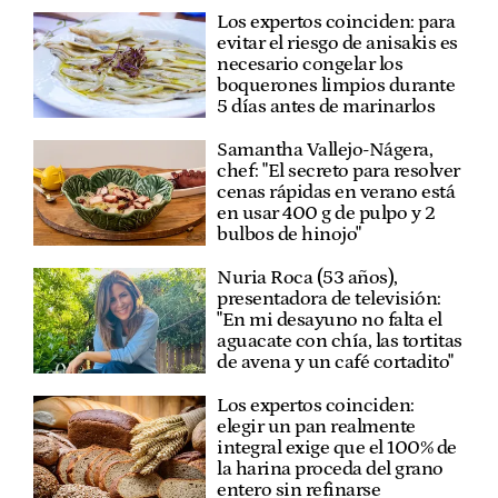
Los expertos coinciden: para
evitar el riesgo de anisakis es
necesario congelar los
boquerones limpios durante
5 días antes de marinarlos
Samantha Vallejo-Nágera,
chef: "El secreto para resolver
cenas rápidas en verano está
en usar 400 g de pulpo y 2
bulbos de hinojo"
Nuria Roca (53 años),
presentadora de televisión:
"En mi desayuno no falta el
aguacate con chía, las tortitas
de avena y un café cortadito"
Los expertos coinciden:
elegir un pan realmente
integral exige que el 100% de
la harina proceda del grano
entero sin refinarse