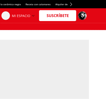
 la cerámica negra
Receta con calamares
Alquiler de habitaciones en España
Créd