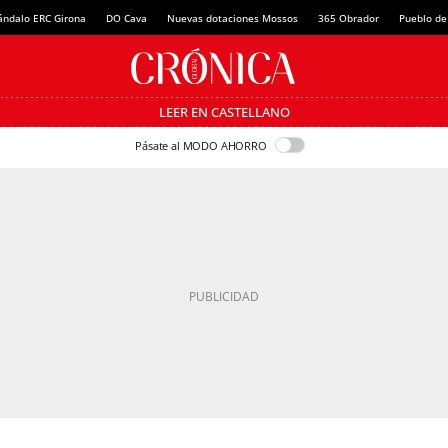
ándalo ERC Girona
DO Cava
Nuevas dotaciones Mossos
365 Obrador
Pueblo de
LEER EN CASTELLANO
Pásate al MODO AHORRO