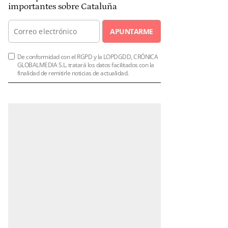
importantes sobre Cataluña
APUNTARME
De conformidad con el RGPD y la LOPDGDD, CRÓNICA
GLOBALMEDIA S.L. tratará los datos facilitados con la
finalidad de remitirle noticias de actualidad.