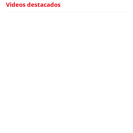
Videos destacados
Italia investiga el
Protecció Civil alerta de
hallazgo de bolsas con
un aumento de los
millones en una playa
ahogamientos
de Sicilia