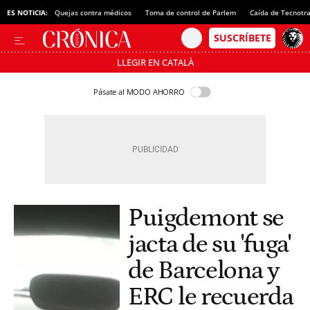
ES NOTICIA:
Quejas contra médicos
Toma de control de Parlem
Caída de Tecnotr
LLEGIR EN CATALÀ
Pásate al MODO AHORRO
Puigdemont se
jacta de su 'fuga'
de Barcelona y
ERC le recuerda