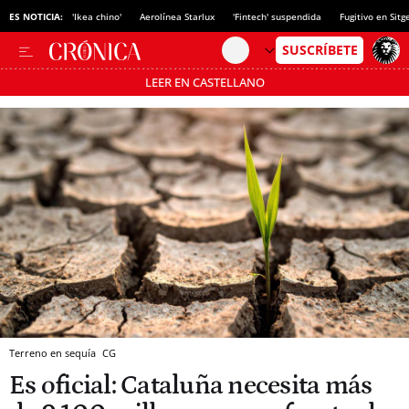
ES NOTICIA:
'Ikea chino'
Aerolínea Starlux
'Fintech' suspendida
Fugitivo en Sitg
LEER EN CASTELLANO
Pásate al MODO AHORRO
Terreno en sequía
CG
Es oficial: Cataluña necesita más