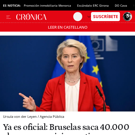
ES NOTICIA:
Promoción inmobiliaria Menorca
Escándalo ERC Girona
DO Cava
N
LEER EN CASTELLANO
Pásate al MODO AHORRO
Ursula von der Leyen / Agencia Pública
Ya es oficial: Bruselas saca 40.000