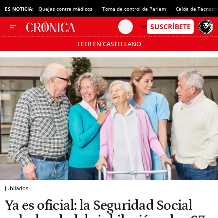
ES NOTICIA:
Quejas contra médicos
Toma de control de Parlem
Caída de Tecnotr
LEER EN CASTELLANO
Pásate al MODO AHORRO
Jubilados
Ya es oficial: la Seguridad Social