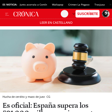
ES NOTICIA:
Junts acorrala a Comín
Wallapop
Crimen La Pegaso
Tracjusa
H
LEER EN CASTELLANO
Pásate al MODO AHORRO
Hucha de cerdito y mazo de juez
CG
Es oficial: España supera los