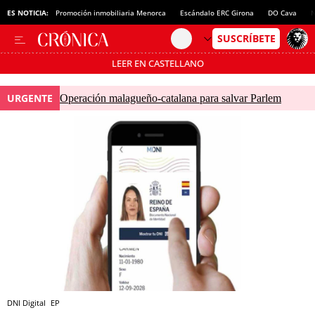
ES NOTICIA:
Promoción inmobiliaria Menorca
Escándalo ERC Girona
DO Cava
N
LEER EN CASTELLANO
Pásate al MODO AHORRO
URGENTE
Operación malagueño-catalana para salvar Parlem
DNI Digital
EP