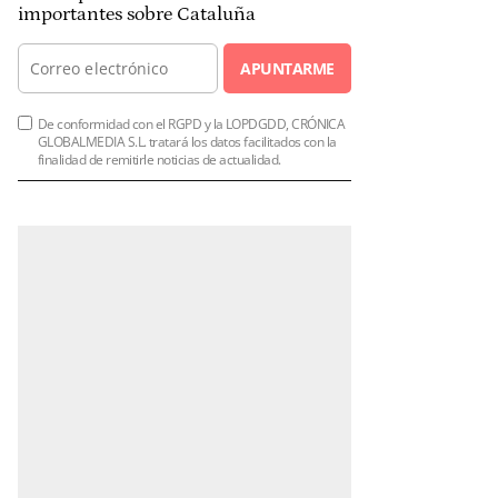
importantes sobre Cataluña
APUNTARME
De conformidad con el RGPD y la LOPDGDD, CRÓNICA
GLOBALMEDIA S.L. tratará los datos facilitados con la
finalidad de remitirle noticias de actualidad.