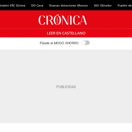
ándalo ERC Girona
DO Cava
Nuevas dotaciones Mossos
365 Obrador
Pueblo de
LEER EN CASTELLANO
Pásate al MODO AHORRO