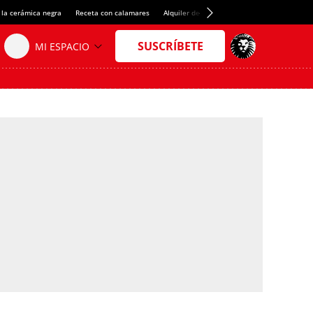
 la cerámica negra
Receta con calamares
Alquiler de habitaciones en España
Créd