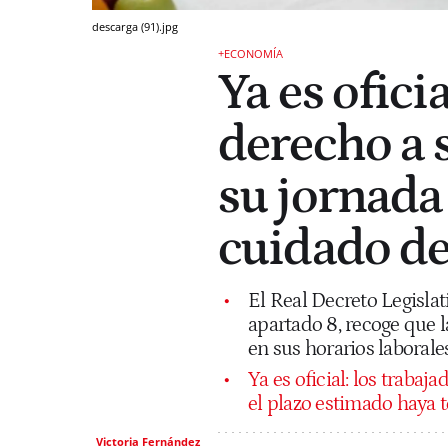
descarga (91).jpg
+ECONOMÍA
Ya es ofici
derecho a 
su jornada 
cuidado de 
El Real Decreto Legislati
apartado 8, recoge que l
en sus horarios laborale
Ya es oficial: los traba
el plazo estimado haya
Victoria Fernández