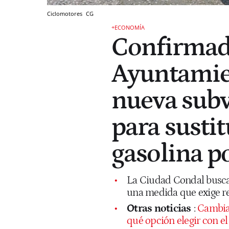
Ciclomotores
CG
+ECONOMÍA
Confirmado
Ayuntamie
nueva sub
para susti
gasolina po
La Ciudad Condal busca 
una medida que exige re
Otras noticias
:
Cambiar
qué opción elegir con el