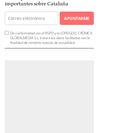
importantes sobre Cataluña
APUNTARME
De conformidad con el RGPD y la LOPDGDD, CRÓNICA
GLOBALMEDIA S.L. tratará los datos facilitados con la
finalidad de remitirle noticias de actualidad.