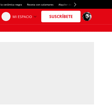
 la cerámica negra
Receta con calamares
Alquiler de habitaciones en España
Créd