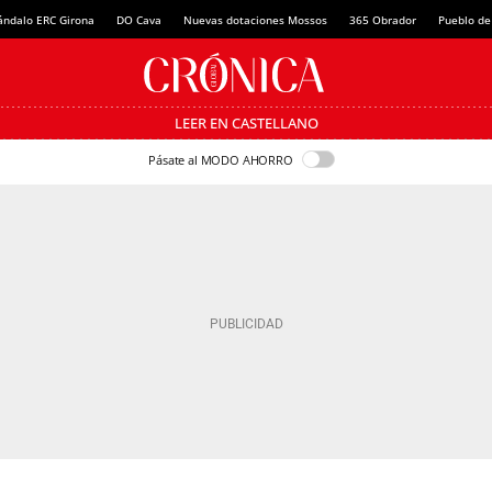
ándalo ERC Girona
DO Cava
Nuevas dotaciones Mossos
365 Obrador
Pueblo de
LEER EN CASTELLANO
Pásate al MODO AHORRO