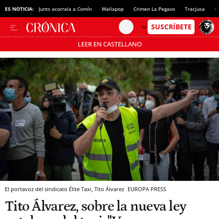
ES NOTICIA:
Junts acorrala a Comín
Wallapop
Crimen La Pegaso
Tracjusa
H
LEER EN CASTELLANO
Pásate al MODO AHORRO
El portavoz del sindicato Élite Taxi, Tito Álvarez
EUROPA PRESS
Tito Álvarez, sobre la nueva ley