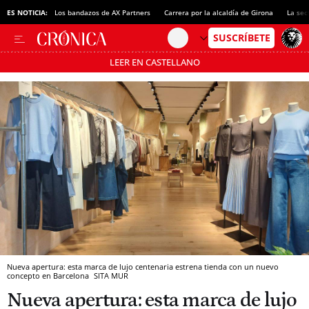
ES NOTICIA:
Los bandazos de AX Partners
Carrera por la alcaldía de Girona
La sec
LEER EN CASTELLANO
Pásate al MODO AHORRO
Nueva apertura: esta marca de lujo centenaria estrena tienda con un nuevo
concepto en Barcelona
SITA MUR
Nueva apertura: esta marca de lujo