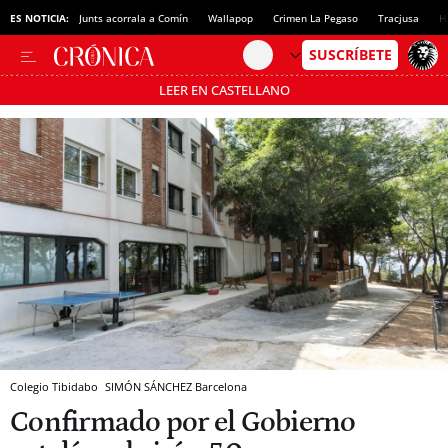
ES NOTICIA:
Junts acorrala a Comín
Wallapop
Crimen La Pegaso
Tracjusa
H
LEER EN CASTELLANO
Pásate al MODO AHORRO
Colegio Tibidabo
SIMÓN SÁNCHEZ
Barcelona
Confirmado por el Gobierno