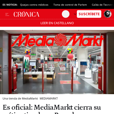
ES NOTICIA:
Quejas contra médicos
Toma de control de Parlem
Caída de Tecnotr
LEER EN CASTELLANO
Pásate al MODO AHORRO
Una tienda de MediaMarkt
MEDIAMARKT
Es oficial: MediaMarkt cierra su