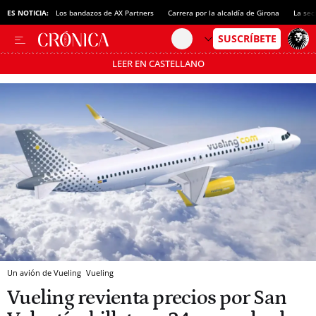
ES NOTICIA:
Los bandazos de AX Partners
Carrera por la alcaldía de Girona
La sec
LEER EN CASTELLANO
Pásate al MODO AHORRO
Un avión de Vueling
Vueling
Vueling revienta precios por San