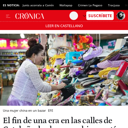
ES NOTICIA:
Junts acorrala a Comín
Wallapop
Crimen La Pegaso
Tracjusa
H
LEER EN CASTELLANO
Pásate al MODO AHORRO
Una mujer china en un bazar
EFE
El fin de una era en las calles de