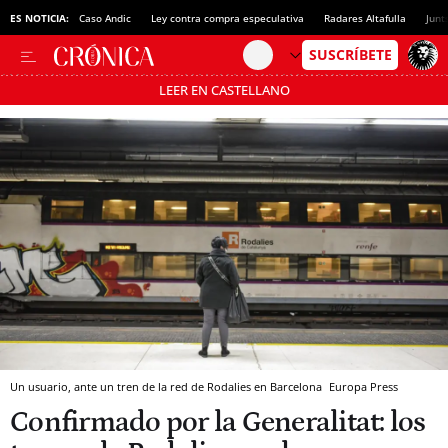
ES NOTICIA:
Caso Andic
Ley contra compra especulativa
Radares Altafulla
Junt
LEER EN CASTELLANO
Pásate al MODO AHORRO
Un usuario, ante un tren de la red de Rodalies en Barcelona
Europa Press
Confirmado por la Generalitat: los