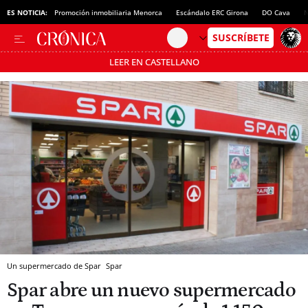
ES NOTICIA:
Promoción inmobiliaria Menorca
Escándalo ERC Girona
DO Cava
N
LEER EN CASTELLANO
Pásate al MODO AHORRO
Un supermercado de Spar
Spar
Spar abre un nuevo supermercado