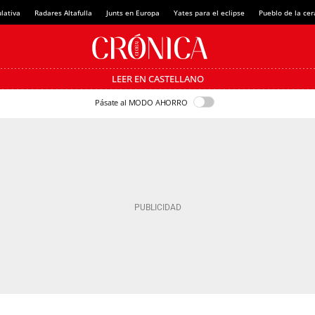
lativa
Radares Altafulla
Junts en Europa
Yates para el eclipse
Pueblo de la ce
LEER EN CASTELLANO
Pásate al MODO AHORRO