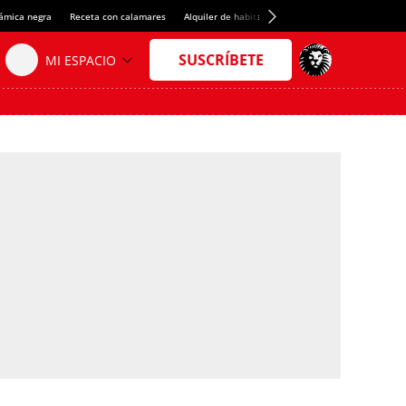
rámica negra
Receta con calamares
Alquiler de habitaciones en España
Crédito del