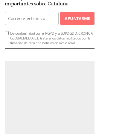
importantes sobre Cataluña
APUNTARME
De conformidad con el RGPD y la LOPDGDD, CRÓNICA
GLOBALMEDIA S.L. tratará los datos facilitados con la
finalidad de remitirle noticias de actualidad.