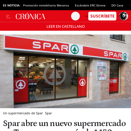
ES NOTICIA:
Promoción inmobiliaria Menorca
Escándalo ERC Girona
DO Cava
N
LEER EN CASTELLANO
Pásate al MODO AHORRO
Un supermercado de Spar
Spar
Spar abre un nuevo supermercado