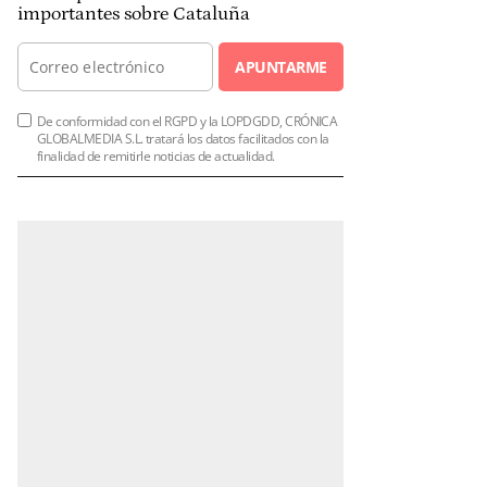
importantes sobre Cataluña
APUNTARME
De conformidad con el RGPD y la LOPDGDD, CRÓNICA
GLOBALMEDIA S.L. tratará los datos facilitados con la
finalidad de remitirle noticias de actualidad.