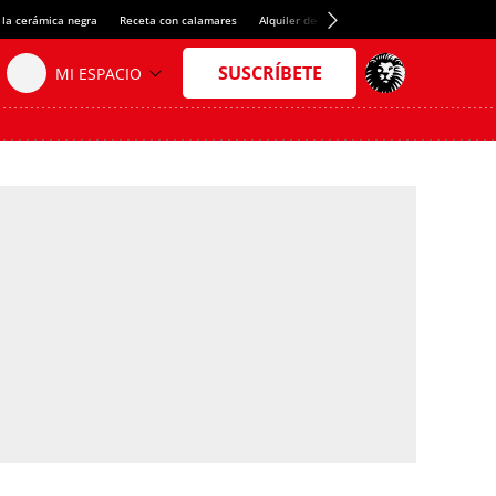
 la cerámica negra
Receta con calamares
Alquiler de habitaciones en España
Créd