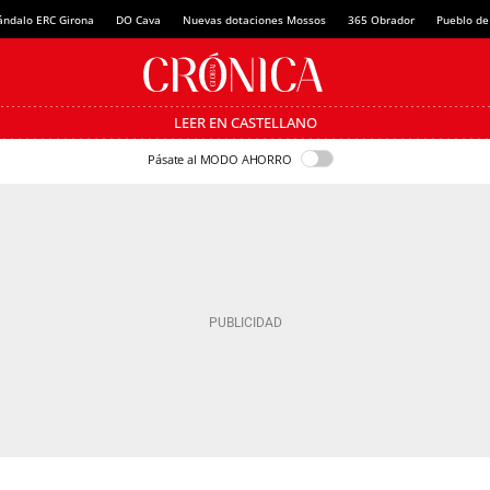
ándalo ERC Girona
DO Cava
Nuevas dotaciones Mossos
365 Obrador
Pueblo de
LEER EN CASTELLANO
Pásate al MODO AHORRO