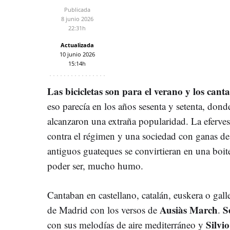
Publicada
8 junio 2026
22:31h
Actualizada
10 junio 2026
15:14h
Las bicicletas son para el verano y los can
eso parecía en los años sesenta y setenta, dond
alcanzaron una extraña popularidad. La eferves
contra el régimen y una sociedad con ganas de 
antiguos guateques se convirtieran en una boite
poder ser, mucho humo.
Cantaban en castellano, catalán, euskera o gal
Ausiàs March
S
de Madrid con los versos de
.
Silvi
con sus melodías de aire mediterráneo y