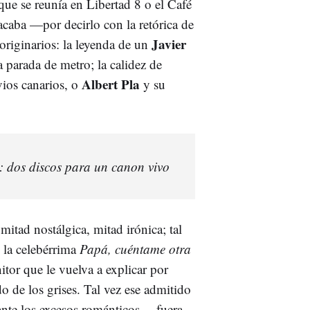
ue se reunía en Libertad 8 o el Café
acaba —por decirlo con la retórica de
Javier
originarios: la leyenda de un
 parada de metro; la calidez de
Albert Pla
ios canarios, o
y su
o: dos discos para un canon vivo
itad nostálgica, mitad irónica; tal
 la celebérrima
Papá, cuéntame otra
itor que le vuelva a explicar por
do de los grises. Tal vez ese admitido
ante los excesos románticos— fuera