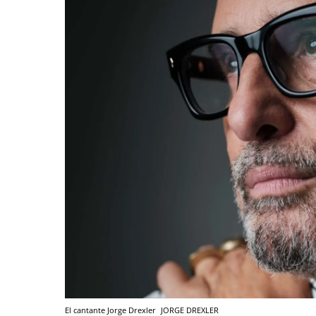
El cantante Jorge Drexler
JORGE DREXLER