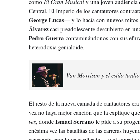
como
El Gran Musical
y una joven audiencia q
Central. El Imperio de los cantautores contraat
George Lucas
— y lo hacía con nuevos mitos 
Álvarez
casi preadolescente descubierto en una
Pedro Guerra
contaminándonos con sus efluv
heterodoxia genialoide.
Van Morrison y el estilo tardí
El resto de la nueva camada de cantautores era m
vez no haya mejor canción que la explique que
Ismael Serrano
vez
, donde
le pide a su progen
enésima vez las batallitas de las carreras huyen
cansancio ante lo ya explicado —y el sonrojo 