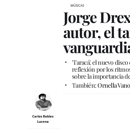
MÚSICAS
Jorge Drex
autor, el t
vanguardi
'Taracá'. el nuevo disc
reflexión por los ritmo
sobre la importancia de
También:
Ornella Vano
Carlos Robles
Lucena