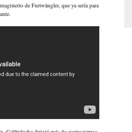
agisterio de Furtwängler, que ya sería para
nante.
ín, Celibidache dirigió más de cuatrocientos