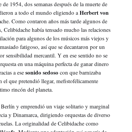
re de 1954, dos semanas después de la muerte de
Herbert von
dieron a todo el mundo eligiendo a
ache. Como contaron años más tarde algunos de
, Celibidache había tensado mucho las relaciones
bilación para algunos de los músicos más viejos y
emasiado fatigoso, así que se decantaron por un
r sensibilidad mercantil. Y en ese sentido no se
orquesta en una máquina perfecta de ganar dinero
sonido sedoso
acias a ese
con que barnizaba
on el que pretendió llegar, mefistofélicamente
ltimo rincón del planeta.
Berlín y emprendió un viaje solitario y marginal
ecia y Dinamarca, dirigiendo orquestas de diverso
scuelas. La originalidad de Celibidache como
filósofo
. Mediante una adaptación
sui generis
de