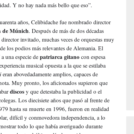
ridad. Y no hay nada más bello que eso”.
uarenta años, Celibidache fue nombrado director
a de Múnich
. Después de más de dos décadas
 director invitado, muchas veces de orquestas muy
de los podios más relevantes de Alemania. El
patriarca gitano
 a una especie de
con espesa
xperiencia musical opuesta a la que se estilaba
i
eran abovedadamente amplios, capaces de
 nota. Muy pronto, los aficionados supieron que
discos
rabar
y que detestaba la publicidad o el
legas. Los diecisiete años que pasó al frente de
979 hasta su muerte en 1996, fueron en realidad
mplar, difícil y conmovedora independencia, a lo
emostrar todo lo que había averiguado durante