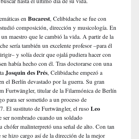
 buscar hasta el último día de su vida.
Bucarest
temáticas en
, Celibidache se fue con
estudió composición, dirección y musicología. En
un maestro que le cambió la vida. A partir de la
che sería también un excelente profesor –para él
igir– y solía decir que ojalá pudiera hacer con
en había hecho con él. Tras doctorarse con una
Josquin des Prés
sta
, Celibidache empezó a
en el Berlín devastado por la guerra. Su gran
 Furtwängler, titular de la Filarmónica de Berlín
go para ser sometido a un proceso de
Leo
7. El sustituto de Furtwängler, el ruso
de ser nombrado cuando un soldado
u chófer malinterpretó una señal de alto. Con tan
e se hizo cargo así de la dirección de la mejor