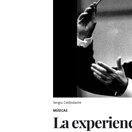
Sergiu Celibidache
MÚSICAS
La experien