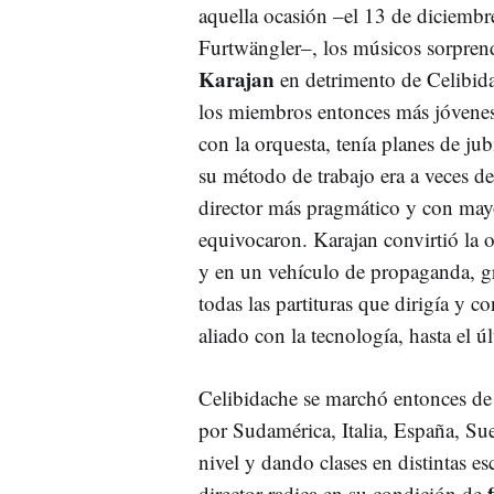
aquella ocasión –el 13 de diciemb
Furtwängler–, los músicos sorpren
Karajan
en detrimento de Celibid
los miembros entonces más jóvenes
con la orquesta, tenía planes de ju
su método de trabajo era a veces d
director más pragmático y con mayo
equivocaron. Karajan convirtió la 
y en un vehículo de propaganda, gr
todas las partituras que dirigía y c
aliado con la tecnología, hasta el ú
Celibidache se marchó entonces de 
por Sudamérica, Italia, España, Su
nivel y dando clases en distintas e
director radica en su condición de