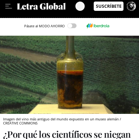
Leer en Castellano
Pásate al MODO AHORRO
Imagen del vino más antiguo del mundo expuesto en un museo alemán /
CREATIVE COMMONS
¿Por qué los científicos se niegan