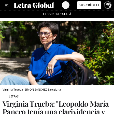
LLEGIR EN CATALÀ
Pásate al MODO AHORRO
Virginia Trueba
SIMÓN SÁNCHEZ
Barcelona
LETRAS
Virginia Trueba: "Leopoldo María
Panero tenía una clarividencia y