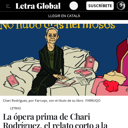
LLEGIR EN CATALÀ
Pásate al MODO AHORRO
Chari Rodríguez, por Farruqo, con el título de su libro
FARRUQO
LETRAS
La ópera prima de Chari
Rodríguez, el relato corto a la