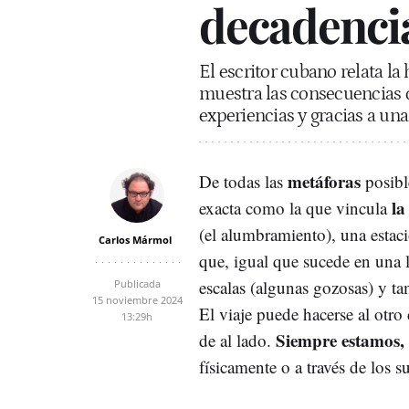
decadenci
El escritor cubano relata la
muestra las consecuencias 
experiencias y gracias a una
metáforas
De todas las
posible
la
exacta como la que vincula
(el alumbramiento), una estaci
Carlos Mármol
que, igual que sucede en una l
escalas (algunas gozosas) y t
Publicada
15 noviembre 2024
El viaje puede hacerse al otro 
13:29h
Siempre estamos, 
de al lado.
físicamente o a través de los 