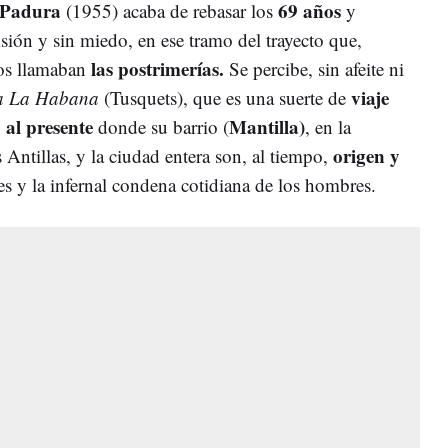
 Padura
69 años
(1955) acaba de rebasar los
y
sión y sin miedo, en ese tramo del trayecto que,
las postrimerías.
uos llamaban
Se percibe, sin afeite ni
viaje
 a La Habana
(Tusquets), que es una suerte de
o
al presente
Mantilla)
donde su barrio (
, en la
origen y
as Antillas, y la ciudad entera son, al tiempo,
ses y la infernal condena cotidiana de los hombres.