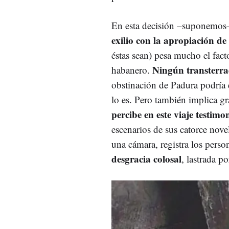
En esta decisión –suponemos–
exilio con la apropiación de
éstas sean) pesa mucho el fac
Ningún transterra
habanero.
obstinación de Padura podría 
lo es. Pero también implica g
percibe en este viaje testimo
escenarios de sus catorce nov
una cámara, registra los perso
desgracia colosal
, lastrada p