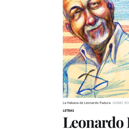
La Habana de Leonardo Padura
DANIEL RO
LETRAS
Leonardo P