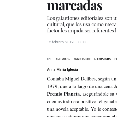
marcadas
Los galardones editoriales son u
cultural, que los usa como meca
factor les impida ser referentes l
15 febrero, 2019
00:00
EDITORIAL
ESCRITORES
LITERATURA
P
Anna María Iglesia
Contaba Miguel Delibes, según un 
1979, que a lo largo de una cena
J
Premio Planeta
, asegurándole su v
cuentas todo era positivo: él ganab
una novela aceptable. Yo le contes
nuevos escritores que concurren al 