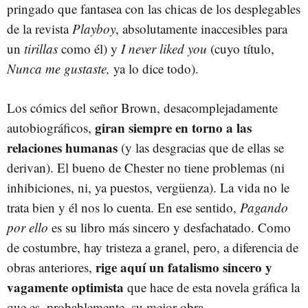
pringado que fantasea con las chicas de los desplegables
de la revista
Playboy
, absolutamente inaccesibles para
un
tirillas
como él) y
I never liked you
(cuyo título,
Nunca me gustaste,
ya lo dice todo).
Los cómics del señor Brown, desacomplejadamente
giran siempre en torno a las
autobiográficos,
relaciones humanas
(y las desgracias que de ellas se
derivan). El bueno de Chester no tiene problemas (ni
inhibiciones, ni, ya puestos, vergüenza). La vida no le
trata bien y él nos lo cuenta. En ese sentido,
Pagando
por ello
es su libro más sincero y desfachatado. Como
de costumbre, hay tristeza a granel, pero, a diferencia de
rige aquí un fatalismo sincero y
obras anteriores,
vagamente optimista
que hace de esta novela gráfica la
que es, probablemente, su mejor obra.