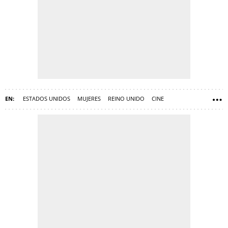
ESTADOS UNIDOS
MUJERES
REINO UNIDO
CINE
SERIES DE TELEVISIÓN
LONDRES
NETFLIX
ACTORES Y ACTRICES