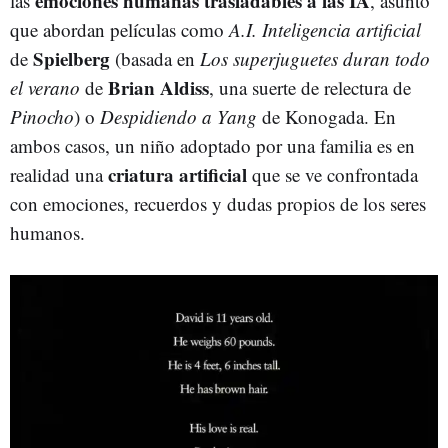
emociones humanas trasladables a las IA
las
, asunto
que abordan películas como
A.I. Inteligencia artificial
Spielberg
de
(basada en
Los superjuguetes duran todo
Brian
Aldiss
el verano
de
, una suerte de relectura de
Pinocho
) o
Despidiendo a Yang
de Konogada. En
ambos casos, un niño adoptado por una familia es en
criatura artificial
realidad una
que se ve confrontada
con emociones, recuerdos y dudas propios de los seres
humanos.