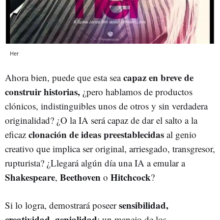
Her
capaz en breve de
Ahora bien, puede que esta sea
construir historias,
¿pero hablamos de productos
clónicos, indistinguibles unos de otros y sin verdadera
originalidad? ¿O la IA será capaz de dar el salto a la
clonación de ideas preestablecidas
eficaz
al genio
creativo que implica ser original, arriesgado, transgresor,
rupturista? ¿Llegará algún día una IA a emular a
Shakespeare
Beethoven
Hitchcock
,
o
?
sensibilidad,
Si lo logra, demostrará poseer
creatividad, genialidad
; un manejo de los